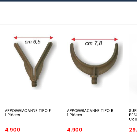
APPOGGIACANNE
APPOGGIACANNE
SU
TIPO
TIPO
CA
F
B
PR
1
1
PE
Pièces
Pièces
1.2
Ro
Cou
APPOGGIACANNE TIPO F
APPOGGIACANNE TIPO B
SUP
1 Pièces
1 Pièces
PES
Cou
4.900
4.900
29
Prix
Prix
Pri