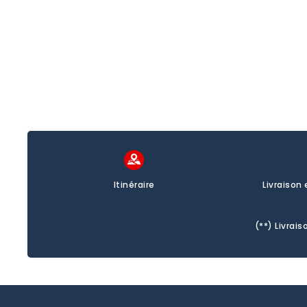
promo
promo
Itinéraire
Livraison
(**) Livra