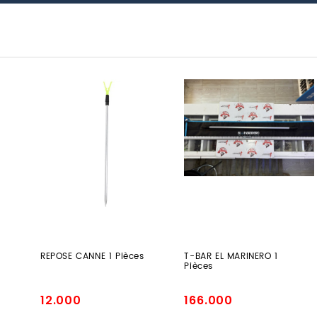
REPOSE
T-
CANNE
BAR
1
EL
Pièces
MARINERO
1
Pièces
REPOSE CANNE 1 Pièces
T-BAR EL MARINERO 1
Pièces
12.000
166.000
Prix
Prix