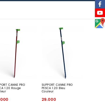
PPORT
SUPPORT
NNE
CANNE
O
PRO
SCA
PESCA
0
1.20
uge
Bleu
leur
Couleur
PORT CANNE PRO
SUPPORT CANNE PRO
CA 1.20 Rouge
PESCA 1.20 Bleu
leur
Couleur
.000
29.000
x
Prix