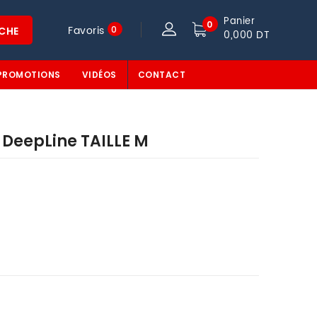
Panier
0
Favoris
0
CHE
0,000 DT
PROMOTIONS
VIDÉOS
CONTACT
 DeepLine TAILLE M