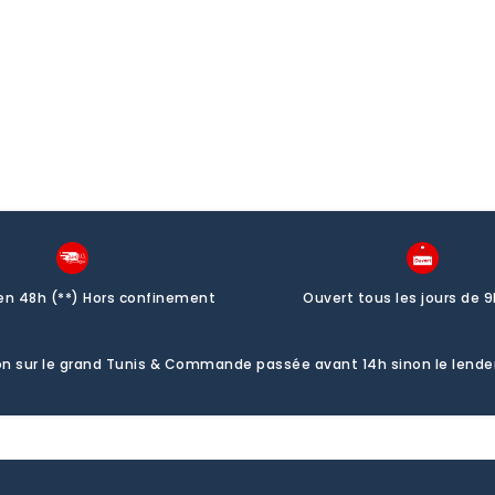
promo
promo
pr
 en 48h (**) Hors confinement
Ouvert tous les jours de 9
ison sur le grand Tunis & Commande passée avant 14h sinon le lend