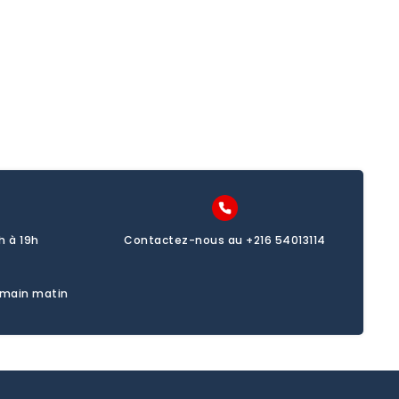
omo
promo
h à 19h
Contactez-nous au +216 54013114
emain matin