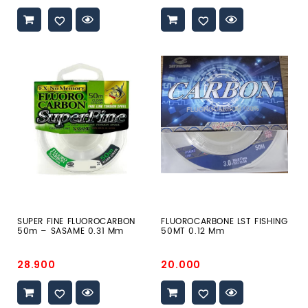
promo
promo
SUPER
FLUOROCARBONE
FINE
LST
FLUOROCARBON
FISHING
50m
50MT
–
0.12
SASAME
Mm
0.31
Mm
SUPER FINE FLUOROCARBON
FLUOROCARBONE LST FISHING
50m – SASAME 0.31 Mm
50MT 0.12 Mm
Prix
Prix
28.900
20.000
promo
promo