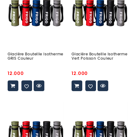
GRIS
Vert
Couleur
Poisson
Couleur
Glacière Bouteille Isotherme
Glacière Bouteille Isotherme
GRIS Couleur
Vert Poisson Couleur
Prix
Prix
12.000
12.000
promo
promo
glacière
glacière
bouteille
bouteille
isotherme
isotherme
Bleu
Noir
Couleur
Couleur