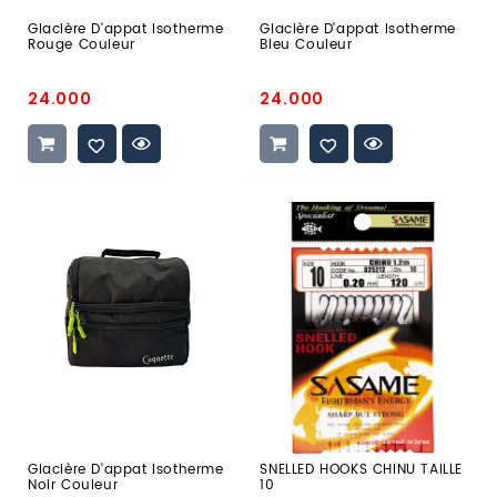
Glacière D'appat Isotherme
Glacière D'appat Isotherme
Rouge Couleur
Bleu Couleur
Prix
Prix
24.000
24.000
promo
promo
glacière
SNELLED
d'appat
HOOKS
isotherme
CHINU
Noir
TAILLE
Couleur
10
Glacière D'appat Isotherme
SNELLED HOOKS CHINU TAILLE
Noir Couleur
10