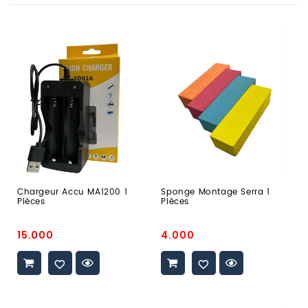
chargeur
sponge
accu
montage
mA1200
serra
1
1
Pièces
Pièces
Chargeur Accu MA1200 1
Sponge Montage Serra 1
Pièces
Pièces
Prix
Prix
15.000
4.000
promo
promo
Cage
glacière