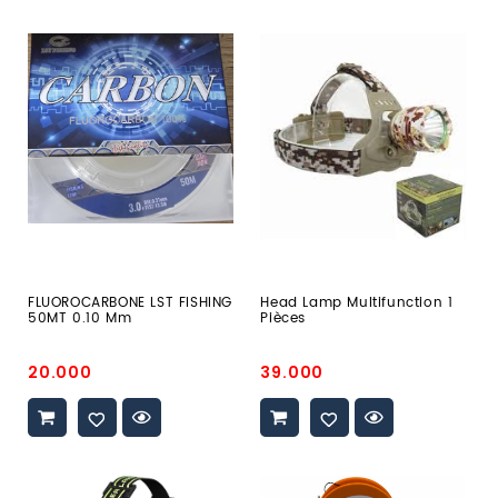
FLUOROCARBONE
head
LST
lamp
FISHING
multifunction
50MT
1
0.10
Pièces
Mm
FLUOROCARBONE LST FISHING
Head Lamp Multifunction 1
50MT 0.10 Mm
Pièces
Prix
Prix
20.000
39.000
promo
promo
head
MONTAGE