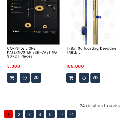
PATERNOSTER
DeepLine
SURFCASTING
TAILLE
90×2
L
1
Pièces
CORPS DE LIGNE
T-Bar Surfcasting DeepLine
PATERNOSTER SURFCASTING
TAILLE L
90×2 1 Pièces
Prix
Prix
3.000
155.000
promo
promo
24 résultas trouvés.
1
2
3
4
5
>>