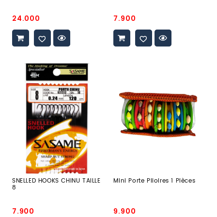
Prix
Prix
24.000
7.900
promo
promo
SNELLED
mini
HOOKS
porte
CHINU
plioires
TAILLE
1
8
Pièces
SNELLED HOOKS CHINU TAILLE
Mini Porte Plioires 1 Pièces
8
Prix
Prix
7.900
9.900