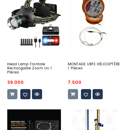
lamp
URFE
frontale
HÉLICOPTÈRE
rechargable
1
zoom
Pièces
uv
1
Pièces
Head Lamp Frontale
MONTAGE URFE HÉLICOPTÈRE
Rechargable Zoom Uv 1
1 Pièces
Pièces
Prix
Prix
39.000
7.500
promo
promo
CORPS
T-
DE
Bar
LIGNE
Surfcasting