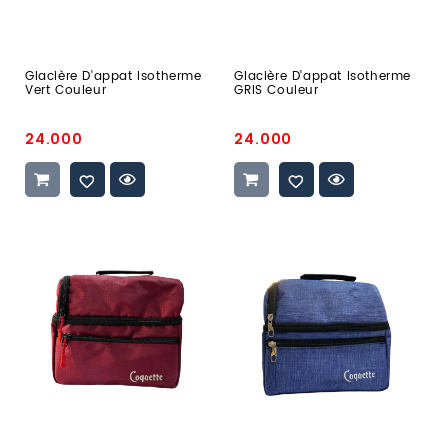
Glacière D'appat Isotherme
Glacière D'appat Isotherme
Vert Couleur
GRIS Couleur
Prix
Prix
24.000
24.000
promo
promo
glacière
glacière
d'appat
d'appat
isotherme
isotherme
Rouge
Bleu
Couleur
Couleur