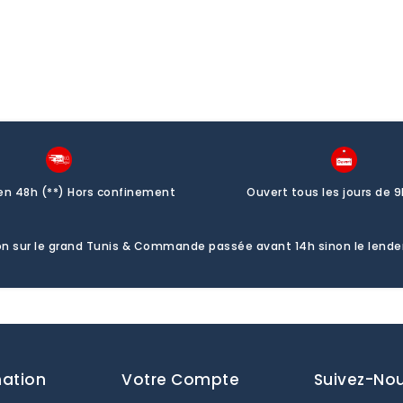
 en 48h (**) Hors confinement
Ouvert tous les jours de 9
ison sur le grand Tunis & Commande passée avant 14h sinon le lend
mation
Votre Compte
Suivez-No