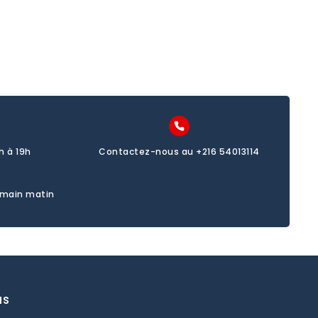
h à 19h
Contactez-nous au +216 54013114
emain matin
us