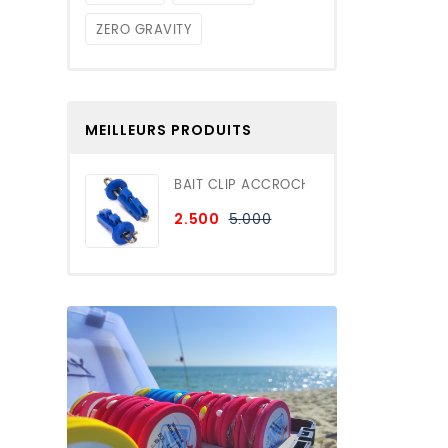
ZERO GRAVITY
MEILLEURS PRODUITS
BAIT CLIP ACCROCH...
Prix
Prix
5.000
2.500
promo