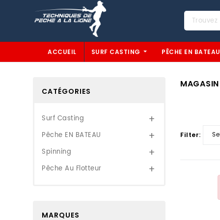
ACCUEIL
SURF CASTING
PÊCHE EN BATEA
MAGASIN
CATÉGORIES
Surf Casting
Expand
Filter:
Pêche EN BATEAU
Expand
Spinning
Expand
Pêche Au Flotteur
Expand
MARQUES