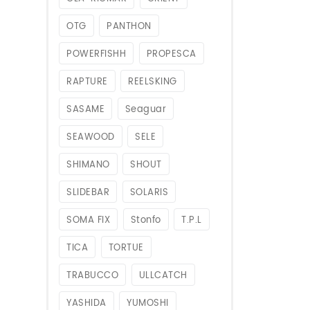
OTG
PANTHON
POWERFISHH
PROPESCA
RAPTURE
REELSKING
SASAME
Seaguar
SEAWOOD
SELE
SHIMANO
SHOUT
SLIDEBAR
SOLARIS
SOMA FIX
Stonfo
T.P.L
TICA
TORTUE
TRABUCCO
ULLCATCH
YASHIDA
YUMOSHI