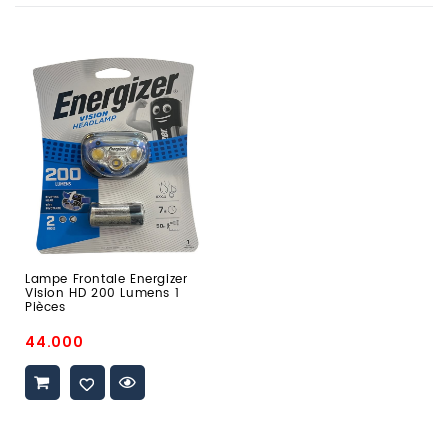
Lampe
Frontale
Energizer
Vision
HD
200
Lumens
1
Pièces
Lampe Frontale Energizer
Vision HD 200 Lumens 1
Pièces
Prix
44.000
promo