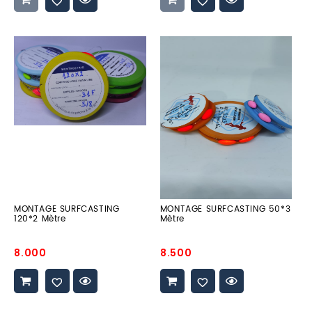
MONTAGE
MONTAGE
SURFCASTING
SURFCASTING
120*2
50*3
Mètre
Mètre
MONTAGE SURFCASTING
MONTAGE SURFCASTING 50*3
120*2 Mètre
Mètre
Prix
Prix
8.000
8.500
promo
promo