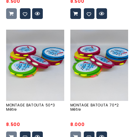
Prix
Prix
8.500
8.500
promo
promo
MONTAGE
MONTAGE
BATOUTA
BATOUTA
50*3
70*2
Mètre
Mètre
MONTAGE BATOUTA 50*3
MONTAGE BATOUTA 70*2
Mètre
Mètre
Prix
Prix
8.500
8.000
promo
promo