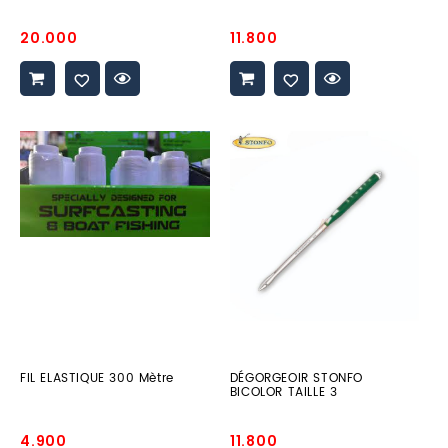
Prix
Prix
20.000
11.800
promo
promo
FIL
DÉGORGEOIR
ELASTIQUE
STONFO
300
BICOLOR
Mètre
TAILLE
3
FIL ELASTIQUE 300 Mètre
DÉGORGEOIR STONFO
BICOLOR TAILLE 3
Prix
Prix
4.900
11.800