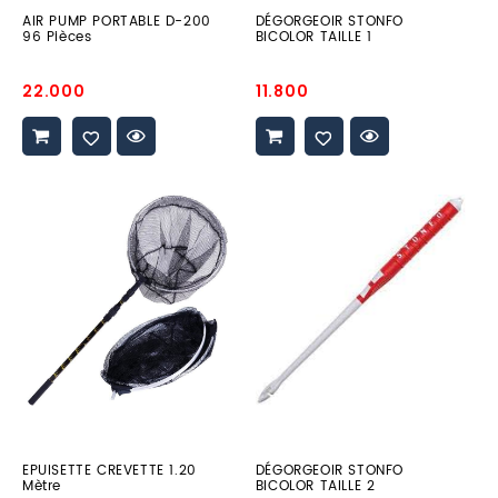
AIR PUMP PORTABLE D-200
DÉGORGEOIR STONFO
96 Pièces
BICOLOR TAILLE 1
Prix
Prix
22.000
11.800
promo
promo
EPUISETTE
DÉGORGEOIR
CREVETTE
STONFO
1.20
BICOLOR
Mètre
TAILLE
2
EPUISETTE CREVETTE 1.20
DÉGORGEOIR STONFO
Mètre
BICOLOR TAILLE 2