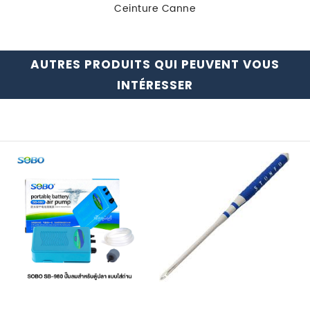
Ceinture Canne
AUTRES PRODUITS QUI PEUVENT VOUS
INTÉRESSER
AIR
DÉGORGEOIR
PUMP
STONFO
PORTABLE
BICOLOR
D-
TAILLE
200
1
96
Pièces