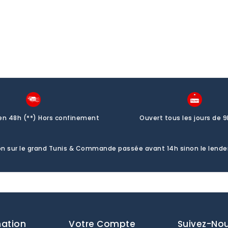
 en 48h (**) Hors confinement
Ouvert tous les jours de 9
ison sur le grand Tunis & Commande passée avant 14h sinon le lend
mation
Votre Compte
Suivez-No