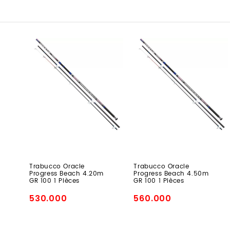
Trabucco
Trabucco
Oracle
Oracle
Progress
Progress
Beach
Beach
4.20m
4.50m
GR
GR
100
100
1
1
Pièces
Pièces
Trabucco Oracle
Trabucco Oracle
Progress Beach 4.20m
Progress Beach 4.50m
GR 100 1 Pièces
GR 100 1 Pièces
530.000
560.000
Prix
Prix
promo
promo